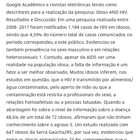
Google Acadêmico e revistas eletrônicas tendo como
descritores para a realização da pesquisa: Idoso AND HIV.
Resultados e Discussão: Em uma pesquisa realizada entre
2008- 2017 foram notiﬁcados 1.184 casos de HIV em idosos,
sendo que 4,59% do número total de casos comunicados no
período correspondeu a este público. Evidenciou-se
também prevalência no sexo masculino e em relações
heterossexuais 1. Contudo, apesar da AIDS ser uma
realidade na população idosa, a falta de informação é um
fator a ser melhor observado. Muitos idosos inferem, nos
estudos em questão, que o HIV é transmitido por alimentos/
água contaminados, pelo aperto de mão ou que a
contaminação está restrita a proﬁssionais do sexo, a
relações homoafetivas ou a pessoas tatuadas. Quando a
abordagem foi sobre o nível de informação sobre a doença
48,6% de um total de 72 idosos, aﬁrmaram que não tinham
conhecimento sobre o agravo 3. Um estudo realizado com
647 idosos da Serra Gaúcha/RS, por sua vez, evidenciou que
entre os idosos entrevistados 74,8% compreendem que o