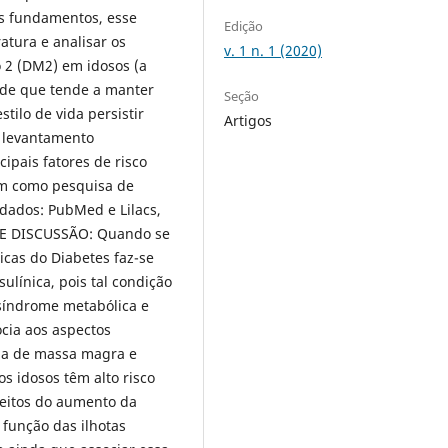
es fundamentos, esse
Edição
atura e analisar os
v. 1 n. 1 (2020)
o 2 (DM2) em idosos (a
ade que tende a manter
Seção
tilo de vida persistir
Artigos
 levantamento
cipais fatores de risco
 bem como pesquisa de
 dados: PubMed e Lilacs,
 E DISCUSSÃO: Quando se
icas do Diabetes faz-se
ulínica, pois tal condição
, síndrome metabólica e
cia aos aspectos
rda de massa magra e
s idosos têm alto risco
feitos do aumento da
 função das ilhotas