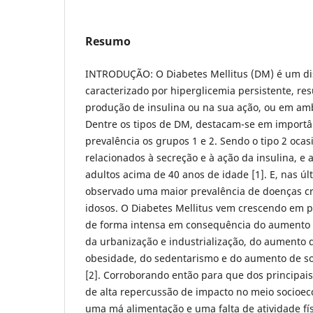
Resumo
INTRODUÇÃO: O Diabetes Mellitus (DM) é um di
caracterizado por hiperglicemia persistente, re
produção de insulina ou na sua ação, ou em a
Dentre os tipos de DM, destacam-se em importân
prevalência os grupos 1 e 2. Sendo o tipo 2 ocas
relacionados à secreção e à ação da insulina, e
adultos acima de 40 anos de idade [1]. E, nas ú
observado uma maior prevalência de doenças cr
idosos. O Diabetes Mellitus vem crescendo em p
de forma intensa em consequência do aumento d
da urbanização e industrialização, do aumento 
obesidade, do sedentarismo e do aumento de so
[2]. Corroborando então para que dos principais 
de alta repercussão de impacto no meio socio
uma má alimentação e uma falta de atividade fí