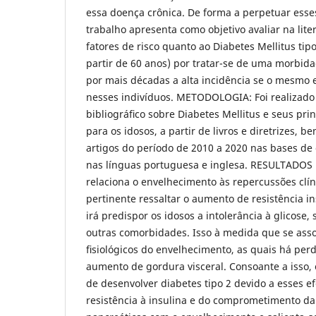
essa doença crônica. De forma a perpetuar ess
trabalho apresenta como objetivo avaliar na liter
fatores de risco quanto ao Diabetes Mellitus tip
partir de 60 anos) por tratar-se de uma morbid
por mais décadas a alta incidência se o mesmo es
nesses indivíduos. METODOLOGIA: Foi realizado
bibliográﬁco sobre Diabetes Mellitus e seus prin
para os idosos, a partir de livros e diretrizes,
artigos do período de 2010 a 2020 nas bases de
nas línguas portuguesa e inglesa. RESULTADOS
relaciona o envelhecimento às repercussões clín
pertinente ressaltar o aumento de resistência ins
irá predispor os idosos a intolerância à glicose
outras comorbidades. Isso à medida que se asso
ﬁsiológicos do envelhecimento, as quais há pe
aumento de gordura visceral. Consoante a isso, o
de desenvolver diabetes tipo 2 devido a esses e
resistência à insulina e do comprometimento da