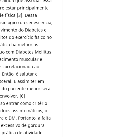
e ainda que associar essa
bre estar principalmente
e física [3]. Dessa
siológico da senescência,
olvimento do Diabetes e
tos do exercício físico no
ática há melhorias
duo com Diabetes Mellitus
alecimento muscular e
 correlacionada ao
 Então, é salutar e
sceral. E assim ter em
o do paciente menor será
envolver. [6]
o entrar como critério
duos assintomáticos, o
 o DM. Portanto, a falta
 excessivo de gordura
 prática de atividade