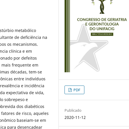
stúrbio metabólico
sultante de deﬁciência na
mbos os mecanismos.
cia clínica e em
ionado por defeitos
 a mais frequente em
ltimas décadas, tem-se
ônicas entre indivíduos
revalência e incidência
PDF
a expectativa de vida,
do sobrepeso e
brevida dos diabéticos
Publicado
fatores de risco, aqueles
2020-11-12
econômico baseiam-se em
sica para desencadear