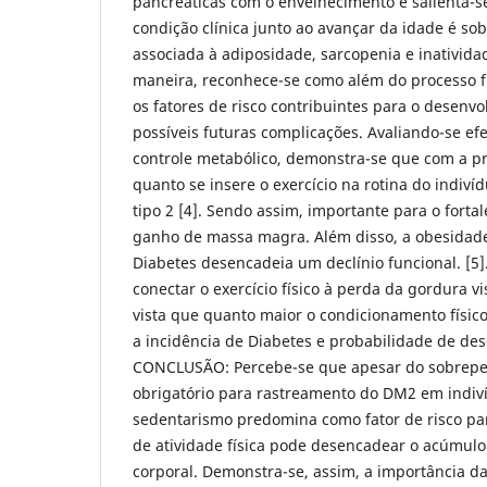
pancreáticas com o envelhecimento e salienta-s
condição clínica junto ao avançar da idade é so
associada à adiposidade, sarcopenia e inatividad
maneira, reconhece-se como além do processo ﬁ
os fatores de risco contribuintes para o desenv
possíveis futuras complicações. Avaliando-se efei
controle metabólico, demonstra-se que com a pr
quanto se insere o exercício na rotina do indiví
tipo 2 [4]. Sendo assim, importante para o fort
ganho de massa magra. Além disso, a obesidade
Diabetes desencadeia um declínio funcional. [5].
conectar o exercício físico à perda da gordura vi
vista que quanto maior o condicionamento físic
a incidência de Diabetes e probabilidade de des
CONCLUSÃO: Percebe-se que apesar do sobrepes
obrigatório para rastreamento do DM2 em indiví
sedentarismo predomina como fator de risco para
de atividade física pode desencadear o acúmulo
corporal. Demonstra-se, assim, a importância da