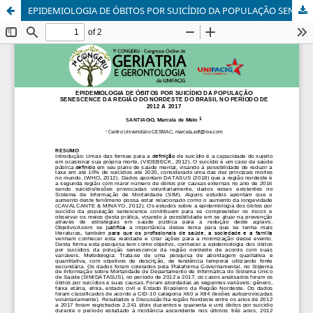
EPIDEMIOLOGIA DE ÓBITOS POR SUICÍDIO DA POPULAÇÃO SENESCENCE DA REGIÃO DO NORDESTE DO BRASIL NO PERÍODO DE 2012 A 2017