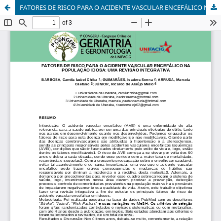
FATORES DE RISCO PARA O ACIDENTE VASCULAR ENCEFÁLICO NA POPULAÇÃO IDOSA: UMA REVISÃO INTEGRATIVA