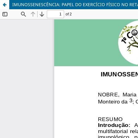
IMUNOSSENESCÊNCIA: PAPEL DO EXERCÍCIO FÍSICO NO R