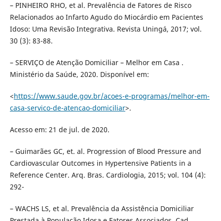
– PINHEIRO RHO, et al. Prevalência de Fatores de Risco
Relacionados ao Infarto Agudo do Miocárdio em Pacientes
Idoso: Uma Revisão Integrativa. Revista Uningá, 2017; vol.
30 (3): 83-88.
– SERVIÇO de Atenção Domiciliar – Melhor em Casa .
Ministério da Saúde, 2020. Disponível em:
<
https://www.saude.gov.br/acoes-e-programas/melhor-em-
casa-servico-de-atencao-domiciliar
>.
Acesso em: 21 de jul. de 2020.
– Guimarães GC, et. al. Progression of Blood Pressure and
Cardiovascular Outcomes in Hypertensive Patients in a
Reference Center. Arq. Bras. Cardiologia, 2015; vol. 104 (4):
292-
– WACHS LS, et al. Prevalência da Assistência Domiciliar
Prestada à População Idosa e Fatores Associados. Cad.