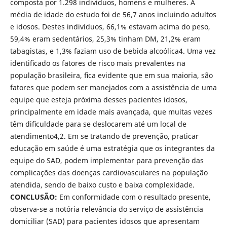
composta por 1.298 indivíduos, homens e mulheres. A
média de idade do estudo foi de 56,7 anos incluindo adultos
e idosos. Destes indivíduos, 66,1% estavam acima do peso,
59,4% eram sedentários, 25,3% tinham DM, 21,2% eram
tabagistas, e 1,3% faziam uso de bebida alcoólica4. Uma vez
identiﬁcado os fatores de risco mais prevalentes na
população brasileira, ﬁca evidente que em sua maioria, são
fatores que podem ser manejados com a assistência de uma
equipe que esteja próxima desses pacientes idosos,
principalmente em idade mais avançada, que muitas vezes
têm diﬁculdade para se deslocarem até um local de
atendimento4,2. Em se tratando de prevenção, praticar
educação em saúde é uma estratégia que os integrantes da
equipe do SAD, podem implementar para prevenção das
complicações das doenças cardiovasculares na população
atendida, sendo de baixo custo e baixa complexidade.
CONCLUSÃO:
Em conformidade com o resultado presente,
observa-se a notória relevância do serviço de assistência
domiciliar (SAD) para pacientes idosos que apresentam