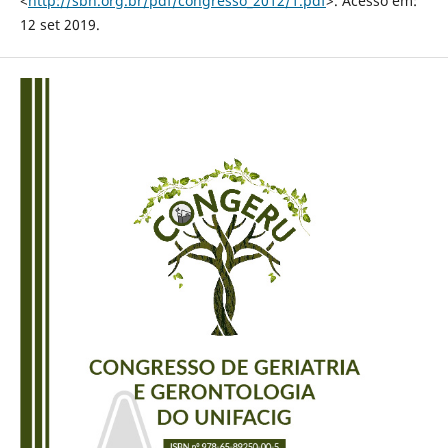
<
http://sbn.org.br/pdf/congresso_2012/1.pdf
>. Acesso em:
12 set 2019.