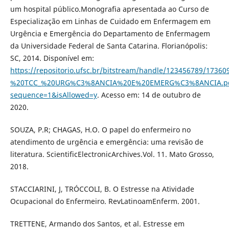
um hospital público.Monografia apresentada ao Curso de
Especialização em Linhas de Cuidado em Enfermagem em
Urgência e Emergência do Departamento de Enfermagem
da Universidade Federal de Santa Catarina. Florianópolis:
SC, 2014. Disponível em:
https://repositorio.ufsc.br/bitstream/handle/123456789/
%20TCC_%20URG%C3%8ANCIA%20E%20EMERG%C3%8ANCIA.p
sequence=1&isAllowed=y
. Acesso em: 14 de outubro de
2020.
SOUZA, P.R; CHAGAS, H.O. O papel do enfermeiro no
atendimento de urgência e emergência: uma revisão de
literatura. ScientificElectronicArchives.Vol. 11. Mato Grosso,
2018.
STACCIARINI, J, TRÓCCOLI, B. O Estresse na Atividade
Ocupacional do Enfermeiro. RevLatinoamEnferm. 2001.
TRETTENE, Armando dos Santos, et al. Estresse em