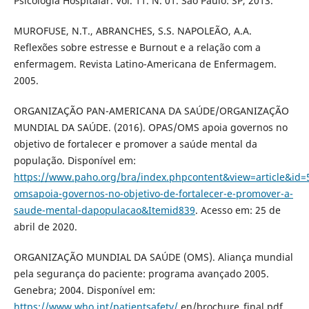
Psicologia Hospitalar. Vol. 11. N. 01. São Paulo: SP, 2013.
MUROFUSE, N.T., ABRANCHES, S.S. NAPOLEÃO, A.A.
Reflexões sobre estresse e Burnout e a relação com a
enfermagem. Revista Latino-Americana de Enfermagem.
2005.
ORGANIZAÇÃO PAN-AMERICANA DA SAÚDE/ORGANIZAÇÃO
MUNDIAL DA SAÚDE. (2016). OPAS/OMS apoia governos no
objetivo de fortalecer e promover a saúde mental da
população. Disponível em:
https://www.paho.org/bra/index.phpcontent&view=article&id=
omsapoia-governos-no-objetivo-de-fortalecer-e-promover-a-
saude-mental-dapopulacao&Itemid839
. Acesso em: 25 de
abril de 2020.
ORGANIZAÇÃO MUNDIAL DA SAÚDE (OMS). Aliança mundial
pela segurança do paciente: programa avançado 2005.
Genebra; 2004. Disponível em:
https://www.who.int/patientsafety/
en/brochure_final.pdf.