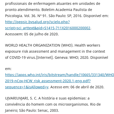
profissionais de enfermagem atuantes em unidades de
pronto atendimento. Boletim Academia Paulista de
Psicologia. Vol. 36. Nº 91. São Paulo: SP, 2016. Disponível em:
http://pepsic.bvsalud.org/scielo.php?
script=sci_arttext&pid=S1415-711X2016000200002
.
Acessoem: 05 de julho de 2020.
WORLD HEALTH ORGANIZATION (WHO). Health workers
exposure risk assessment and management in the context
of COVID-19 virus.[Internet]. Geneva: WHO; 2020. Disponível
em:
https://apps.who.int/iris/bitstream/handle/10665/331340/WHO
2019-nCov-HCW_risk_assessment-2020.1-eng.pdf?
sequence=1&isAllowed=y
. Acesso em: 06 de abril de 2020.
UJVARIUVJARI, S. C. A história e suas epidemias: a
convivência do homem com os microorganismos. Rio de
Janeiro; São Paulo: Senac, 2003.