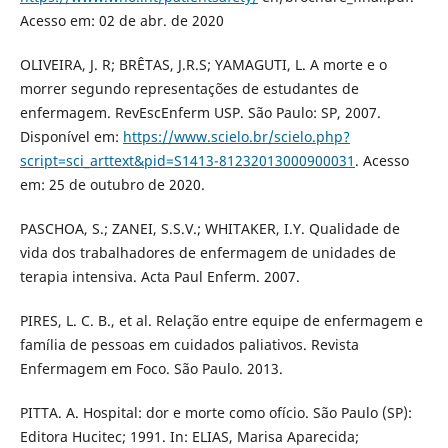
Acesso em: 02 de abr. de 2020
OLIVEIRA, J. R; BRÊTAS, J.R.S; YAMAGUTI, L. A morte e o
morrer segundo representações de estudantes de
enfermagem. RevEscEnferm USP. São Paulo: SP, 2007.
Disponível em:
https://www.scielo.br/scielo.php?
script=sci_arttext&pid=S1413-81232013000900031
. Acesso
em: 25 de outubro de 2020.
PASCHOA, S.; ZANEI, S.S.V.; WHITAKER, I.Y. Qualidade de
vida dos trabalhadores de enfermagem de unidades de
terapia intensiva. Acta Paul Enferm. 2007.
PIRES, L. C. B., et al. Relação entre equipe de enfermagem e
família de pessoas em cuidados paliativos. Revista
Enfermagem em Foco. São Paulo. 2013.
PITTA. A. Hospital: dor e morte como ofício. São Paulo (SP):
Editora Hucitec; 1991. In: ELIAS, Marisa Aparecida;