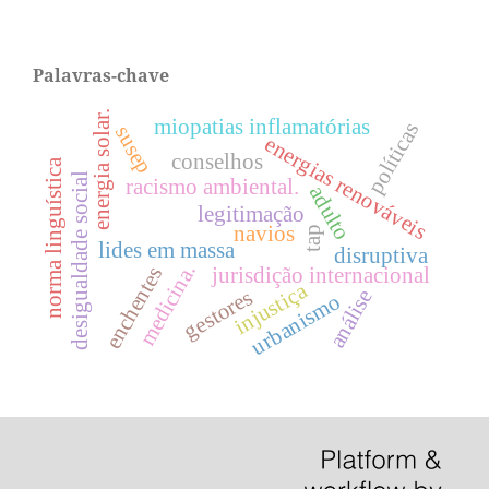
Palavras-chave
energia solar.
miopatias inflamatórias
políticas
susep
energias renováveis
conselhos
norma linguística
desigualdade social
racismo ambiental.
adulto
legitimação
navios
tap
lides em massa
disruptiva
medicina.
enchentes
jurisdição internacional
injustiça
gestores
análise
urbanismo