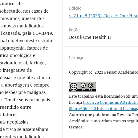
 índices de
Edição
sobretudo, nos casos de
v. 21 n. 5 (2023): Dossiê: One Heal
mos anos, apesar dos
as novas modalidades
Seção
l causada, pela COVID-19,
Dossiê One Health II
pal objetivo deste estudo
tiopatogenia, fatores de
utica oncológica e
Licença
cavidade oral, faringe,
o integrativa de
Copyright (c) 2023 Pensar Acadêmic
lasias e queilite actínica
e a abordagem e sempre
o lesões pré-malignas
Este trabalho está licenciado sob um
e. Um de seus principais
licença
Creative Commons Attributi
preendido entre
ShareAlike 4.0 International License
a fatores
Autores que publicam na Revista Pe
Acadêmico concordam com os segui
pais neoplasias
termos:
 de risco se assemelham
ferentes modalidades