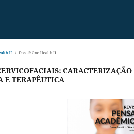
ealth II
/
Dossiê One Health II
CERVICOFACIAIS: CARACTERIZAÇÃO
A E TERAPÊUTICA