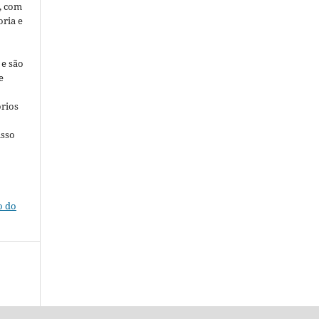
, com
ria e
 e são
e
órios
a
isso
a
o do