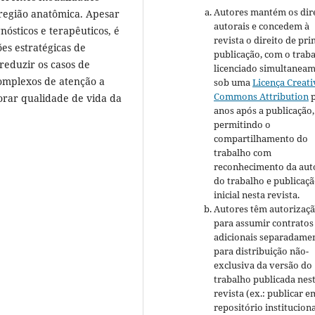
Autores mantém os dir
 região anatômica. Apesar
autorais e concedem à
ósticos e terapêuticos, é
revista o direito de pr
ões estratégicas de
publicação, com o trab
eduzir os casos de
licenciado simultanea
complexos de atenção a
sob uma
Licença Creati
Commons Attribution
p
orar qualidade de vida da
anos após a publicação,
permitindo o
compartilhamento do
trabalho com
reconhecimento da aut
do trabalho e publicaç
inicial nesta revista.
Autores têm autorizaç
para assumir contratos
adicionais separadamen
para distribuição não-
exclusiva da versão do
trabalho publicada nes
revista (ex.: publicar e
repositório institucion