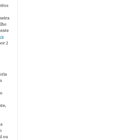
eitos
imeira
alho
mente
ve
or 2
oria
ão
ão
te,
ta
m
al ou