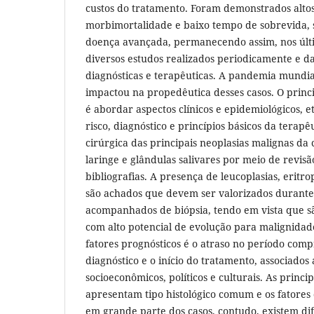
custos do tratamento. Foram demonstrados altos
morbimortalidade e baixo tempo de sobrevida, 
doença avançada, permanecendo assim, nos últi
diversos estudos realizados periodicamente e d
diagnósticas e terapêuticas. A pandemia mundia
impactou na propedêutica desses casos. O princi
é abordar aspectos clínicos e epidemiológicos, e
risco, diagnóstico e princípios básicos da terapê
cirúrgica das principais neoplasias malignas da 
laringe e glândulas salivares por meio de revisã
bibliografias. A presença de leucoplasias, eritrop
são achados que devem ser valorizados durant
acompanhados de biópsia, tendo em vista que sã
com alto potencial de evolução para malignidad
fatores prognósticos é o atraso no período com
diagnóstico e o início do tratamento, associados 
socioeconômicos, políticos e culturais. As princi
apresentam tipo histológico comum e os fatores
em grande parte dos casos, contudo, existem di