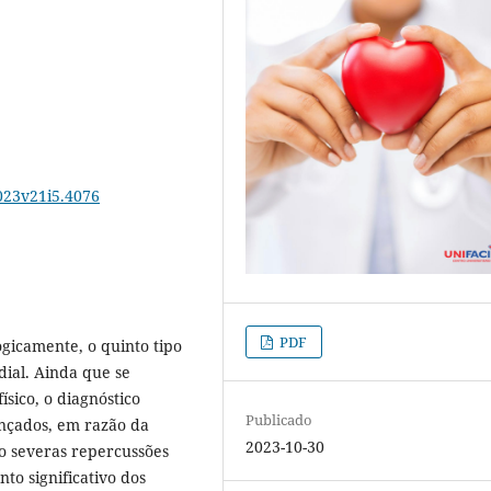
023v21i5.4076
PDF
ogicamente, o quinto tipo
ial. Ainda que se
ísico, o diagnóstico
Publicado
nçados, em razão da
2023-10-30
o severas repercussões
to significativo dos