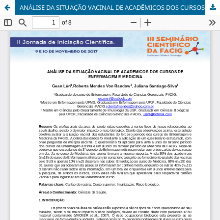
ANÁLISE DA SITUAÇÃO VACINAL DE ACADÊMICOS DOS CURSOS DE ENFERMAGEM E MEDICINA