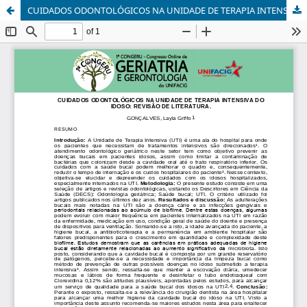
CUIDADOS ODONTOLÓGICOS NA UNIDADE DE TERAPIA INTENSIVA DO IDOSO: REVISÃO DE LITERATURA