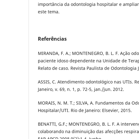
importância da odontologia hospitalar e amplia
este tema.
Referências
MIRANDA, F. A.; MONTENEGRO, B. L. F. Ação odo
paciente idoso dependente na Unidade de Terapi
Relato de caso. Revista Paulista de Odontologia 
ASSIS, C. Atendimento odontológico nas UTIs. Rev
Janeiro, v. 69, n. 1, p. 72-5, jan./jun. 2012.
MORAIS, N. M. T.; SILVA, A. Fundamentos da O
Hospitalar/UTI. Rio de Janeiro: Elsevier, 2015.
BENATTI, G.F.; MONTENEGRO, B. L. F. A interven
colaborando na diminuição das afecções respirat
EAP-APCD 2008,9(2):1-4, Junho.