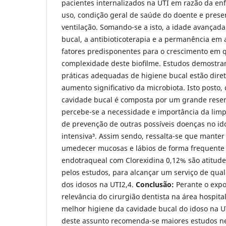
pacientes internalizados na UTI em razão da e
uso, condição geral de saúde do doente e prese
ventilação. Somando-se a isto, a idade avançada
bucal, a antibioticoterapia e a permanência em 
fatores predisponentes para o crescimento em 
complexidade deste bioﬁlme. Estudos demostra
práticas adequadas de higiene bucal estão dire
aumento signiﬁcativo da microbiota. Isto posto,
cavidade bucal é composta por um grande reser
percebe-se a necessidade e importância da li
de prevenção de outras possíveis doenças no id
intensiva³. Assim sendo, ressalta-se que manter 
umedecer mucosas e lábios de forma frequente 
endotraqueal com Clorexidina 0,12% são atitude
pelos estudos, para alcançar um serviço de qua
dos idosos na UTI2,4.
Conclusão:
Perante o expo
relevância do cirurgião dentista na área hospit
melhor higiene da cavidade bucal do idoso na UT
deste assunto recomenda-se maiores estudos ne