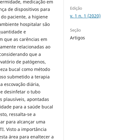
nfermidade, medicação em
Edição
nça de dispositivos para
v. 1 n. 1 (2020)
 do paciente, a higiene
ambiente hospitalar são
Seção
quantidade e
Artigos
m que as carências em
tamente relacionadas ao
 considerando que a
vatório de patógenos,
mpeza bucal como método
oso submetido a terapia
a escovação diária,
e desinfetar o tubo
s plausíveis, apontadas
lidade para a saúde bucal
sto, ressalta-se a
alar para alcançar uma
I. Visto a importância
sta área para enaltecer a