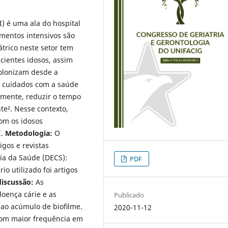
I) é uma ala do hospital
mentos intensivos são
trico neste setor tem
cientes idosos, assim
colonizam desde a
 Os cuidados com a saúde
mente, reduzir o tempo
te². Nesse contexto,
com os idosos
I.
Metodologia:
O
gos e revistas
cia da Saúde (DECS):
PDF
io utilizado foi artigos
discussão:
As
doença cárie e as
Publicado
s ao acúmulo de bioﬁlme.
2020-11-12
com maior frequência em