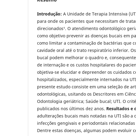
Introdução:
A Unidade de Terapia Intensiva (UT
para onde os pacientes que necessitam de trata
direcionados¹. O atendimento odontológico geriá
como objetivo prevenir as doenças bucais em pa
como limitar a contaminação de bactérias que 
cavidade oral até o trato respiratório inferior.
bucal podem melhorar o quadro e, consequente
de internação e os custos hospitalares do pacien
objetiva-se elucidar e depreender os cuidados 
hospitalizados, especialmente internados na UT
presente estudo consiste em uma seleção de arti
odontológicas, usitando os Descritores em Ciên
Odontologia geriátrica; Saúde bucal; UTI. O critér
publicados nos últimos dez anos.
Resultados e 
adulterações bucais mais notadas na UTI são a 
infecções gengivais e periodontais relacionada
Dentre estas doenças, algumas podem evoluir 