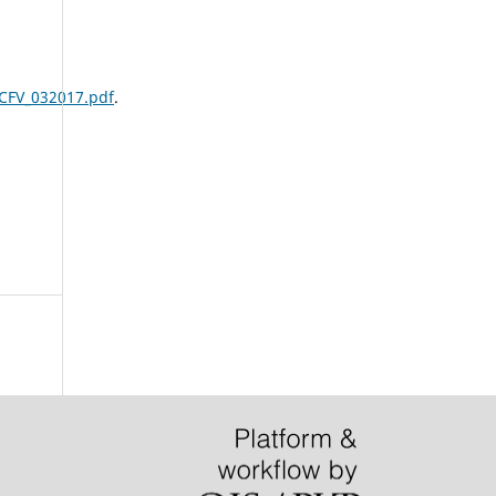
SCFV_032017.pdf
.