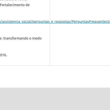
 Fortalecimento de
/assistencia_social/perguntas_e_respostas/PerguntasFrequentes
te: transformando o medo
2016.