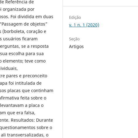
de Referência de
oi organizada por
sos. Foi dividida em duas
Edição
a “Passagem de objetos”
v. 1 n. 1 (2020)
 (borboleta, coração e
 os usuários ﬁcaram
Seção
erguntas, se a resposta
Artigos
 sua escolha para sua
 o elemento; teve como
ividuais,
tre pares e preconceito
pa foi intitulada de
osos placas que continham
ﬁrmativa feita sobre o
levantavam a placa o
am que era falsa,
ente. Resultados: Durante
 questionamentos sobre o
ali transversalizadas, o