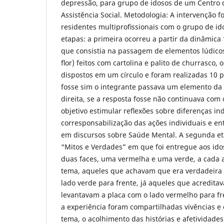
depressão, para grupo de idosos de um Centro 
Assistência Social. Metodologia: A intervenção f
residentes multiproﬁssionais com o grupo de ido
etapas: a primeira ocorreu a partir da dinâmic
que consistia na passagem de elementos lúdicos
ﬂor) feitos com cartolina e palito de churrasco,
dispostos em um círculo e foram realizadas 10 p
fosse sim o integrante passava um elemento da
direita, se a resposta fosse não continuava com
objetivo estimular reﬂexões sobre diferenças ind
corresponsabilização das ações individuais e en
em discursos sobre Saúde Mental. A segunda eta
“Mitos e Verdades” em que foi entregue aos id
duas faces, uma vermelha e uma verde, a cada a
tema, aqueles que achavam que era verdadeira 
lado verde para frente, já aqueles que acreditav
levantavam a placa com o lado vermelho para fr
a experiência foram compartilhadas vivências e
tema, o acolhimento das histórias e afetividades 