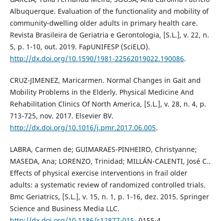
Albuquerque. Evaluation of the functionality and mobility of
community-dwelling older adults in primary health care.
Revista Brasileira de Geriatria e Gerontologia, [S.L.], v. 22, n.
5, p. 1-10, out. 2019. FapUNIFESP (SciELO).
http://dx.doi.org/10.1590/1981-22562019022.190086
.
CRUZ-JIMENEZ, Maricarmen. Normal Changes in Gait and
Mobility Problems in the Elderly. Physical Medicine And
Rehabilitation Clinics Of North America, [S.L.], v. 28, n. 4, p.
713-725, nov. 2017. Elsevier BV.
http://dx.doi.org/10.1016/j.pmr.2017.06.005
.
LABRA, Carmen de; GUIMARAES-PINHEIRO, Christyanne;
MASEDA, Ana; LORENZO, Trinidad; MILLÁN-CALENTI, José C..
Eﬀects of physical exercise interventions in frail older
adults: a systematic review of randomized controlled trials.
Bmc Geriatrics, [S.L.], v. 15, n. 1, p. 1-16, dez. 2015. Springer
Science and Business Media LLC.
http://dx.doi.org/10.1186/s12877-015-
0155-4.