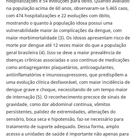
hospitalizações e 54 evoluções para óbito. Quando avaliado
na população acima de 60 anos, observaram-se 5.465 caos,
com 474 hospitalizações e 22 evoluções com óbito,
mostrando o quanto à população idosa possui uma
vulnerabilidade maior às complicações da dengue, com
maior morbimortalidade (3). Os idosos apresentam risco de
morte por dengue até 12 vezes maior do que a população
geral brasileira (4). Isso se deve a maior prevalência de
doenças crônicas associadas e uso contínuo de medicações
como antiagregantes plaquetários, anticoagulantes,
antiinﬂamatórios e imunossupressores, que predispõem a
uma evolução clínica desfavorável, com maior incidência de
dengue grave e choque, necessitando de um tempo maior
de internação (5). O reconhecimento precoce de sinais de
gravidade, como dor abdominal contínua, vômitos
persistentes, palidez de extremidades, alterações do
sensório, boca seca e hipotensão, faz-se necessário para
tratamento de suporte adequado. Dessa forma, amplo
acesso a unidades de saúde é importante não apenas para