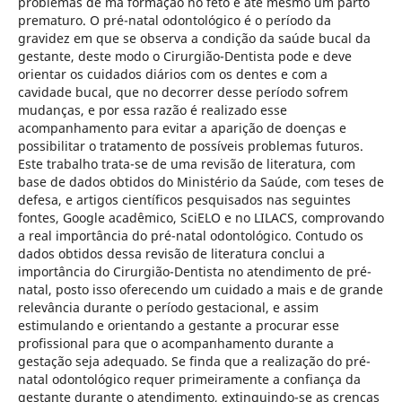
problemas de má formação no feto e ate mesmo um parto
prematuro. O pré-natal odontológico é o período da
gravidez em que se observa a condição da saúde bucal da
gestante, deste modo o Cirurgião-Dentista pode e deve
orientar os cuidados diários com os dentes e com a
cavidade bucal, que no decorrer desse período sofrem
mudanças, e por essa razão é realizado esse
acompanhamento para evitar a aparição de doenças e
possibilitar o tratamento de possíveis problemas futuros.
Este trabalho trata-se de uma revisão de literatura, com
base de dados obtidos do Ministério da Saúde, com teses de
defesa, e artigos científicos pesquisados nas seguintes
fontes, Google acadêmico, SciELO e no LILACS, comprovando
a real importância do pré-natal odontológico. Contudo os
dados obtidos dessa revisão de literatura conclui a
importância do Cirurgião-Dentista no atendimento de pré-
natal, posto isso oferecendo um cuidado a mais e de grande
relevância durante o período gestacional, e assim
estimulando e orientando a gestante a procurar esse
profissional para que o acompanhamento durante a
gestação seja adequado. Se finda que a realização do pré-
natal odontológico requer primeiramente a confiança da
gestante durante o atendimento, extinguindo-se as crenças