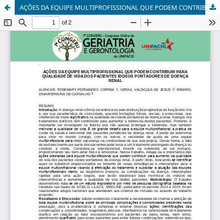
AÇÕES DA EQUIPE MULTIPROFISSIONAL QUE PODEM CONTRIBUIR PARA QUALIDADE DE VIDA DOS PACIENTES IDOSOS PORTADORES DE DOENÇA RENAL