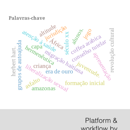
Palavras-chave
altitude
jurisdição
alunos.
jogo
revolução cultural
atenção à saúde
século xx
coffea arabica
África
conselho tutelar
grupos de autoajuda
capa
hermenêutica
herbert hart.
migração haitiana
apresentação
juventude.
criança
liberalização sexual
era de ouro
asfalto
formação inicial
amazonas