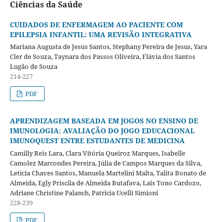
Ciências da Saúde
CUIDADOS DE ENFERMAGEM AO PACIENTE COM
EPILEPSIA INFANTIL: UMA REVISÃO INTEGRATIVA
Mariana Augusta de Jesus Santos, Stephany Pereira de Jesus, Yara
Cler de Souza, Taynara dos Passos Oliveira, Flávia dos Santos
Lugão de Souza
214-227
PDF
APRENDIZAGEM BASEADA EM JOGOS NO ENSINO DE
IMUNOLOGIA: AVALIAÇÃO DO JOGO EDUCACIONAL
IMUNOQUEST ENTRE ESTUDANTES DE MEDICINA
Camilly Reis Lara, Clara Vitória Queiroz Marques, Isabelle
Camolez Marcondes Pereira, Júlia de Campos Marques da Silva,
Leticia Chaves Santos, Manuela Martelini Malta, Talita Bonato de
Almeida, Egly Priscila de Almeida Butafava, Lais Tono Cardozo,
Adriane Christine Palanch, Patricia Ucelli Simioni
228-239
PDF